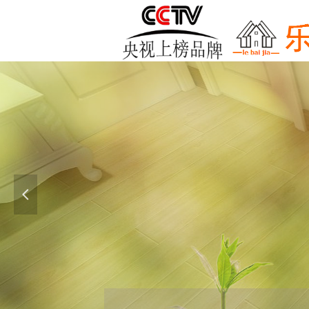
乐
넳
乐佰佳 
好 地 