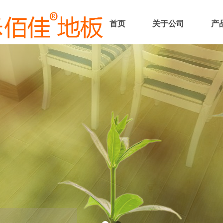
首页
关于公司
产
佰佳地板
只专注 好地板
板 乐 百 家